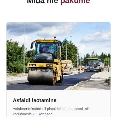
Mida me
pakume
Asfaldi laotamine
Asfalteerimistööd nii platsidel kui maanteel, nii
koduhoovis kui kõnniteel.