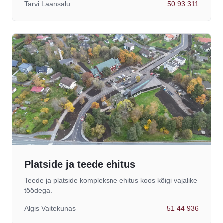
Tarvi Laansalu
50 93 311
Platside ja teede ehitus
Teede ja platside kompleksne ehitus koos kõigi vajalike
töödega.
Algis Vaitekunas
51 44 936