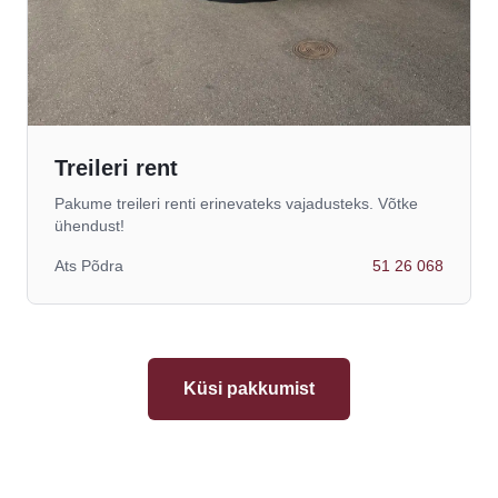
Treileri rent
Pakume treileri renti erinevateks vajadusteks. Võtke
ühendust!
Ats Põdra
51 26 068
Küsi pakkumist