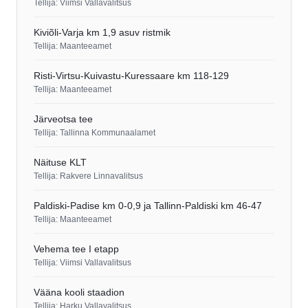
Tellija: Viimsi Vallavalitsus
Kiviõli-Varja km 1,9 asuv ristmik
Tellija: Maanteeamet
Risti-Virtsu-Kuivastu-Kuressaare km 118-129
Tellija: Maanteeamet
Järveotsa tee
Tellija: Tallinna Kommunaalamet
Näituse KLT
Tellija: Rakvere Linnavalitsus
Paldiski-Padise km 0-0,9 ja Tallinn-Paldiski km 46-47
Tellija: Maanteeamet
Vehema tee I etapp
Tellija: Viimsi Vallavalitsus
Vääna kooli staadion
Tellija: Harku Vallavalitsus