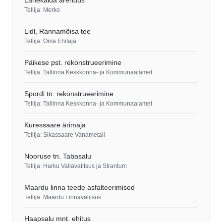
Lahekalda arendus
Tellija: Merko
Lidl, Rannamõisa tee
Tellija: Oma Ehitaja
Päikese pst. rekonstrueerimine
Tellija: Tallinna Keskkonna- ja Kommunaalamet
Spordi tn. rekonstrueerimine
Tellija: Tallinna Keskkonna- ja Kommunaalamet
Kuressaare ärimaja
Tellija: Sikassaare Vanametall
Nooruse tn. Tabasalu
Tellija: Harku Vallavalitsus ja Strantum
Maardu linna teede asfalteerimised
Tellija: Maardu Linnavalitsus
Haapsalu mnt. ehitus