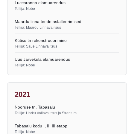
Luccaranna elamuarendus
Tellija: Nobe
Maardu linna teede asfalteerimised
Tellija: Maardu Linnavalitsus
Kütise tn rekonstrueerimine
Tellija: Saue Linnavalitsus
Uus Järveküla elamuarendus
Tellija: Nobe
2021
Nooruse tn. Tabasalu
Tellija: Harku Vallavalitsus ja Strantum
Tabasalu kodu I, II, III etapp
Tellija: Nobe