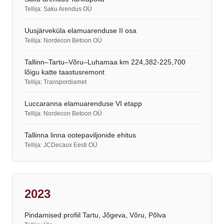
Tellija: Saku Arendus OÜ
Uusjärveküla elamuarenduse II osa
Tellija: Nordecon Betoon OÜ
Tallinn–Tartu–Võru–Luhamaa km 224,382-225,700
lõigu katte taastusremont
Tellija: Transpordiamet
Luccaranna elamuarenduse VI etapp
Tellija: Nordecon Betoon OÜ
Tallinna linna ootepaviljonide ehitus
Tellija: JCDecaux Eesti OÜ
2023
Pindamised profiil Tartu, Jõgeva, Võru, Põlva