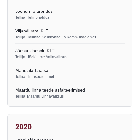
Jõenurme arendus
Tellija: Tehnohaldus
Viljandi mnt. KLT
Tellija: Tallinna Keskkonna- ja Kommunaalamet
Jõesuu-Ihasalu KLT
Tellija: Jõelähtme Vallavalitsus
Mändjala-Läätsa
Tellija: Transpordiamet
Maardu linna teede asfalteerimised
Tellija: Maardu Linnavalitsus
2020