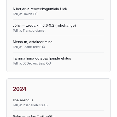
Nikerjärve reoveekogumiala ÜVK
Tellija: Raven OÜ
Jõhvi – Ereda km 6,6-9,2 (rohehange)
Tellija: Transpordiamet
Metsa tn, asfalteerimine
Tellija: Lääne Teed OÜ
Tallinna linna ootepaviljonide ehitus
Tellija: JCDecaux Eesti OÜ
2024
Ilba arendus
Tellija: Inseneriehitus AS
Saku arendus Tarikupõllu