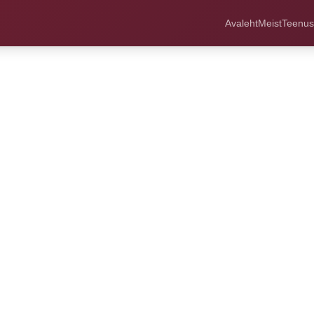
Avaleht
Meist
Teenu