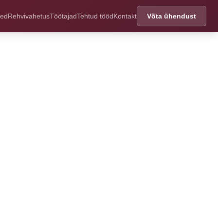
sed
Rehvivahetus
Töötajad
Tehtud tööd
Kontakt
Võta ühendust