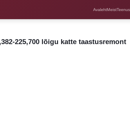
Avaleht
Meist
Teenu
82-225,700 lõigu katte taastusremont