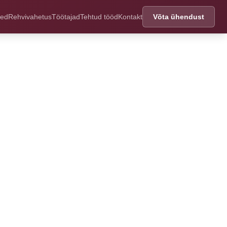
sed
Rehvivahetus
Töötajad
Tehtud tööd
Kontakt
Võta ühendust